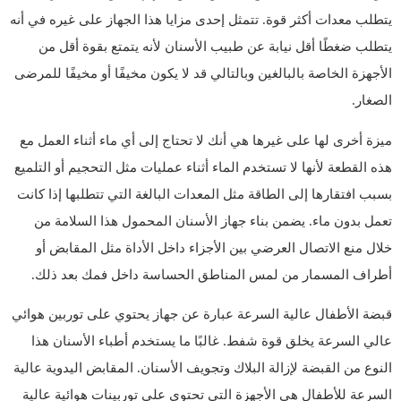
يتطلب معدات أكثر قوة. تتمثل إحدى مزايا هذا الجهاز على غيره في أنه
يتطلب ضغطًا أقل نيابة عن طبيب الأسنان لأنه يتمتع بقوة أقل من
الأجهزة الخاصة بالبالغين وبالتالي قد لا يكون مخيفًا أو مخيفًا للمرضى
الصغار.
ميزة أخرى لها على غيرها هي أنك لا تحتاج إلى أي ماء أثناء العمل مع
هذه القطعة لأنها لا تستخدم الماء أثناء عمليات مثل التحجيم أو التلميع
بسبب افتقارها إلى الطاقة مثل المعدات البالغة التي تتطلبها إذا كانت
تعمل بدون ماء. يضمن بناء جهاز الأسنان المحمول هذا السلامة من
خلال منع الاتصال العرضي بين الأجزاء داخل الأداة مثل المقابض أو
أطراف المسمار من لمس المناطق الحساسة داخل فمك بعد ذلك.
قبضة الأطفال عالية السرعة عبارة عن جهاز يحتوي على توربين هوائي
عالي السرعة يخلق قوة شفط. غالبًا ما يستخدم أطباء الأسنان هذا
النوع من القبضة لإزالة البلاك وتجويف الأسنان. المقابض اليدوية عالية
السرعة للأطفال هي الأجهزة التي تحتوي على توربينات هوائية عالية