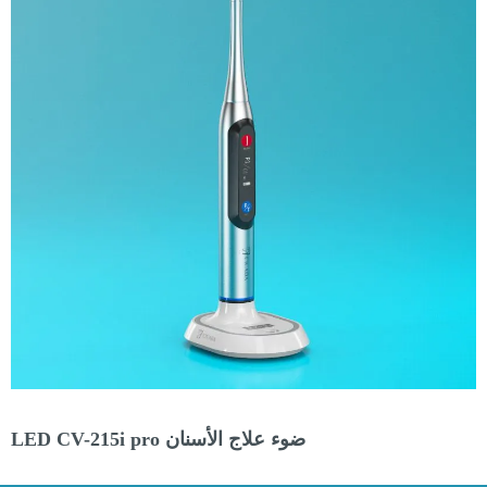
مصباح علاج الأسنان LED CV-215 GUN (MHP)