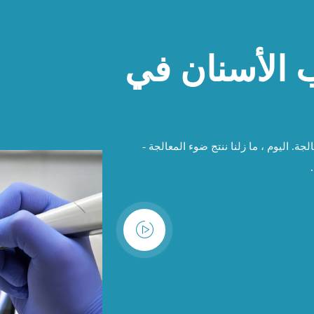
الأسنان في
جة. اليوم ، ما زلنا ننتج ضوء المعالجة -
.