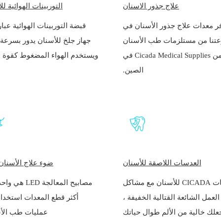
علاج جذور الاسنان
التوربينات الهوائية لل
فر معدات علاج جذور الأسنان في
قبضة التوربينات الهوائية عبا
تنا من مستلزمات طب الأسنان
جهاز جلخ للأسنان يدور بسرعة 
من Cicada Medical Supplies في
ويستخدم الهواء المضغوط كقوة د
الصين.
العدسات اللاصقة للأسنان
ضوء علاج الأسنان ED
عدسات CICADA للأسنان مع مشاكل
مصابيح المعالجة LED
لعمل الشائعة القتالية الخفيفة ،
أكثر قطع المعدات استخدام
علك خالية من الألم طوال حياتك
عمليات طب الأس