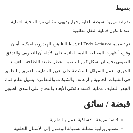
بسيط
تقنية سريرية بسيطة للغاية وجهاز بديهي. مثالي من الناحية العملية
عندما تكون قابلية النقل مطلوبة.
تم تصميم Endo Activator لتنشيط الظاهرة الهيدروديناميكية بأمان
وقوة. أظهرت المعالجة اللبية القائمة على الأدلة أن التجويف والتدفق
الصوتي يحسنان بشكل كبير التنضير وتعطل طبقة اللطاخة والغشاء
الحيوي. تعمل السوائل المنشطة على تعزيز التنظيف العميق والتطهير
في القنوات الجانبية والزعانف والشبكات والمفاغرة. يسهل نظام قناة
الجذر النظيف عملية الانسداد ثلاثي الأبعاد والنجاح على المدى الطويل.
قبضة / سائق
قبضة مريحة ، لاسلكية تعمل بالبطارية
تصميم بزاوية مظللة لسهولة الوصول إلى الأسنان الخلفية