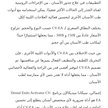
التطبيقات في علاج جذور الأسنان ، من الإجراءات الروتينية
لقناة الجذر إلى الحالات الأكثر تعقيدًا. يمكن استخدامه مع أدوات
طب الأسنان الأخرى لتحسين فعالية العلاجات اللبية ككل.
يختلف النطاق السعري لـ CV-EA حسب النوع والحجم. تتراوح
الأسعار عادةً بين $150 و $300 ، مما يجعلها استثمارًا جيدًا
لمكاتب طب الأسنان من أي حجم.
من حيث الاختلاف بين CV-EA والأدوات اللبية الأخرى ، فإن
التحريك اللطيف والتنظيف الفعال يميزها عن منافسيها. تم
تصميم CV-EA لتوفير أقصى قدر من الراحة والفعالية لأخصائيي
الأسنان ، مما يجعلها أداة لا تقدر بثمن لأي ممارسة لطب
الأسنان.
إجمالي،
سيكادا ميديكال
إن برنامج Dental Endo Activator CV-
EA هو أداة ضرورية لأي متخصص أسنان يتطلع إلى تحسين
كفاءة وراحة إجراءات علاج جذور الأسنان. تعد CV-EA أداة