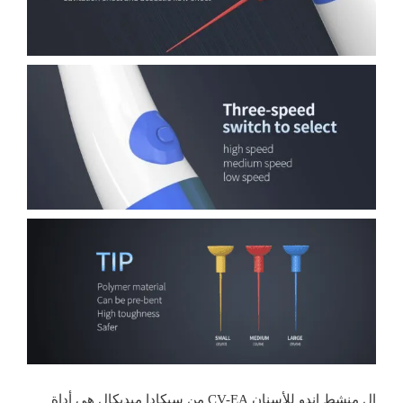
ال
منشط إندو للأسنان
CV-EA من
سيكادا ميديكال
هي أداة