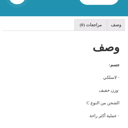
وصف
مراجعات (0)
وصف
جسم:
· لاسلكي
·وزن خفيف
الشحن من النوع C
· عملية أكثر راحة