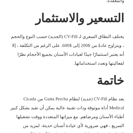
والمعقدة.
التسعير والاستثمار
يختلف النطاق السعري لـ CV-Fill (الجديد) حسب النوع والحجم
، ويتراوح عادةً من $200 إلى $600. على الرغم من التكلفة ، إلا
أنه يعتبر استثمارًا جيدًا لعيادات الأسنان بجميع الأحجام نظرًا
لفعاليتها وتعدد استخداماتها.
خاتمة
يعد نظام CV-Fill (جديد) لنظام Gutta Percha من Cicada
Medical أداة موثوقة وذات تقنية عالية يمكن أن تفيد بشكل كبير
أطباء الأسنان ومرضاهم. مع ميزاتها المتعددة ووقت تشغيلها
السريع ، فهي ضرورية لأي عيادة أسنان حديثة. لمزيد من