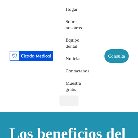
Hogar
Sobre
nosotros
Equipo
dental
Consulta
Noticias
Contáctenos
Muestra
gratis
Sobre nosotros
Equipo dental
Muestra gratis
Los beneficios del