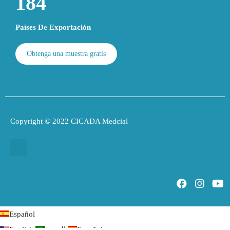
194
Países De Exportación
Obtenga una muestra gratis
Copyright © 2022 CICADA Medcial
Proveedores de Lámpara de polimerización compuesta dental
Español
English
العربية
Español