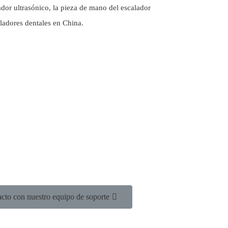
alador ultrasónico, la pieza de mano del escalador
ladores dentales en China.
cto con nuestro equipo de soporte