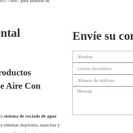
-85775667 para analizar su
ental
Envíe su co
roductos
e Aire Con
un
sistema de rociado de agua
ra eliminar depósitos, manchas y