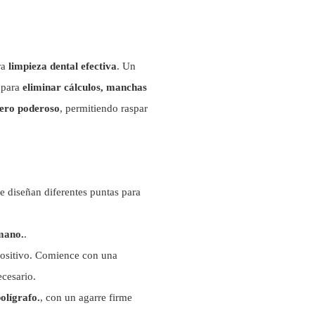
ra
limpieza dental efectiva
. Un
 para
eliminar cálculos, manchas
pero poderoso
, permitiendo raspar
Se diseñan diferentes puntas para
 mano.
.
positivo. Comience con una
cesario.
olígrafo.
, con un agarre firme