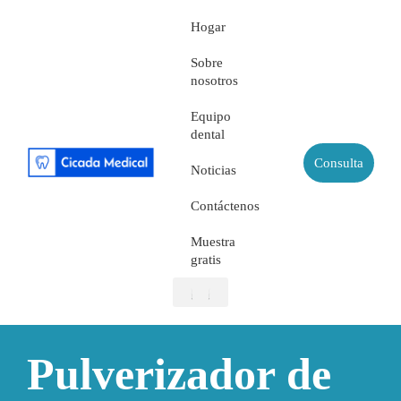
Hogar
Sobre
nosotros
Equipo
dental
Consulta
Noticias
Contáctenos
Muestra
gratis
Sobre nosotros
Equipo dental
Muestra gratis
Pulverizador de