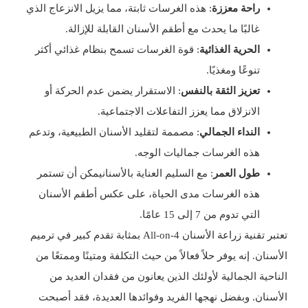
راحة معززة
: هذه الغرسات ثابتة، مما يزيل الانزعاج الذي
غالبًا ما يحدث مع أطقم الأسنان القابلة للإزالة.
الحرية الغذائية
: قوة الغرسات تسمح بنظام غذائي أكثر
تنوعًا ومغذيًا.
تعزيز الثقة بالنفس
: الاستقرار يضمن عدم الحركة أو
الانزلاق مما يعزز التفاعلات الاجتماعية.
النداء الجمالي
: مصممة لتقليد الأسنان الطبيعية، وتدعم
هذه الغرسات جماليات الوجه.
طول العمر
: مع السليم
العناية بالأسنان
يمكن أن تستمر
هذه الغرسات مدى الحياة، على عكس أطقم الأسنان
التي تدوم من 7 إلى 15 عامًا.
تعتبر تقنية زراعة الأسنان All-on-4 بمثابة تقدم كبير في ترميم
الأسنان. إنه يوفر حلاً فعالاً من حيث التكلفة ومتينًا وممتعًا من
الناحية الجمالية لأولئك الذين يعانون من فقدان العديد من
الأسنان. وبفضل نهجها الفريد وفوائدها العديدة، فقد أصبحت