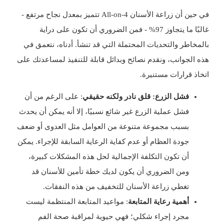
في حين أن زراعة الأسنان All-on-4 تتميز بمعدل نجاح مرتفع -
غالبًا ما يتجاوز 97% - فمن الضروري أن تكون على دراية
بالمخاطر والتحديات المحتملة التي قد تنشأ. أدناه، نتعمق في
هذه الجوانب، ونقدم نصائح وبدائل قابلة للتنفيذ لمساعدتك على
اتخاذ قرارات مستنيرة.
فشل الزرع: قلق نادر ولكنه حقيقي
: على الرغم من أن
فشل عملية الزرع غير شائع نسبيًا، إلا أنه يمكن أن يحدث
بسبب مجموعة متنوعة من العوامل مثل العدوى أو ضعف
جودة العظام أو عدم كفاية الرعاية السابقة للإجراء. يمكن
أن تكون التكلفة الإجمالية لحل هذه المشكلات كبيرة،
ومن الضروري أن يكون لديك خطة تأمين للأسنان قد
تغطي زراعة الأسنان للتخفيف من هذه النفقات.
أهمية رعاية المتابعة
: مواعيد المتابعة المنتظمة ليست
مجرد إجراء شكلي؛ فهي حيوية لمراقبة صحة الفم