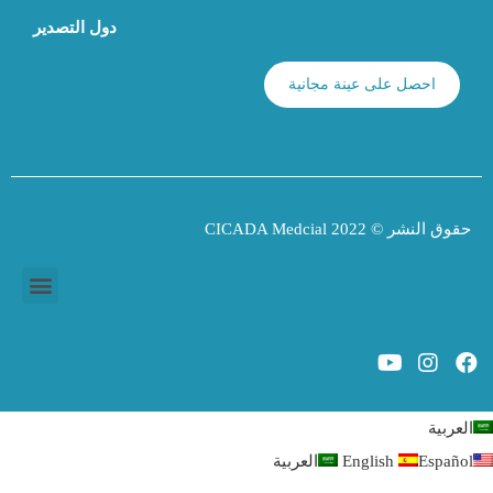
دول التصدير
احصل على عينة مجانية
حقوق النشر © 2022 CICADA Medcial
علاج الأسنان بالضوء LED
العربية
Español
English
العربية