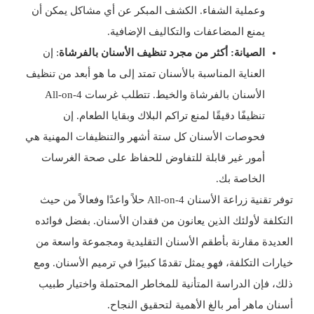
وعملية الشفاء. الكشف المبكر عن أي مشاكل يمكن أن
يمنع المضاعفات والتكاليف الإضافية.
الصيانة: أكثر من مجرد تنظيف الأسنان بالفرشاة
: إن
العناية المناسبة بالأسنان تمتد إلى ما هو أبعد من تنظيف
الأسنان بالفرشاة والخيط. تتطلب غرسات All-on-4
تنظيفًا دقيقًا لمنع تراكم البلاك وبقايا الطعام. إن
فحوصات الأسنان كل ستة أشهر والتنظيفات المهنية هي
أمور غير قابلة للتفاوض للحفاظ على صحة الغرسات
الخاصة بك.
توفر تقنية زراعة الأسنان All-on-4 حلاً واعدًا وفعالاً من حيث
التكلفة لأولئك الذين يعانون من فقدان الأسنان. بفضل فوائده
العديدة مقارنة بأطقم الأسنان التقليدية ومجموعة واسعة من
خيارات التكلفة، فهو يمثل تقدمًا كبيرًا في ترميم الأسنان. ومع
ذلك، فإن الدراسة المتأنية للمخاطر المحتملة واختيار طبيب
أسنان ماهر أمر بالغ الأهمية لتحقيق النجاح.